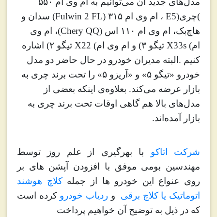
مدل‌های جدید آن‌ می‌توانیم به ام وی ام ۵۵۰
(
چری
E5)
، ام وی ام ۳۱۵
(Fulwin 2 FL)
سدان و
هاچ‌بک، ام وی ام ۱۱۰ اس
(Chery QQ)
، ام وی
ام
X33s (
تیگو ۳) و ام وی ام
X22 (
تیگو ۲) اشاره
کنیم
.
البته مدیران خودرو در حال حاضر دو مدل
خودرو «تیگو ۵» و «آریزو ۵» را تحت برند چری به
بازار عرضه می‌کند. بعلاوه‌ی اینکه بعضی از
مدل‌های بالا هم گاهی اوقات تحت برند چری به
بازار آمده‌اند
.
شرکت اتاکو
با بهرگیری از علم روز توسط
مهندسین بومی موفق با افزودن آپشن های بر
روی عنواع این خودرو ها از جمله
کلاچ هوشند
اتوماتیک یا کلاچ برقی
و
ردیاب خودرو
کرده است
که در ذیل به توضیح آن خواهیم پرداخت