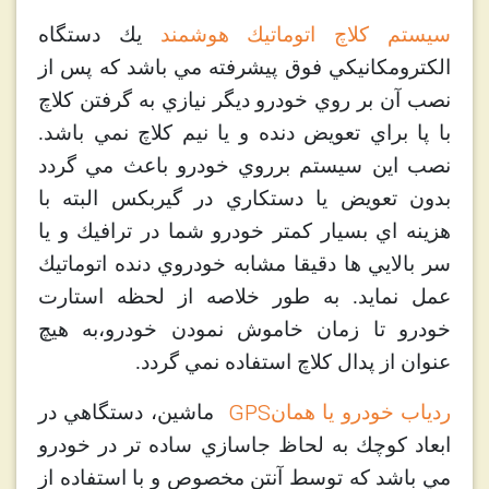
سيستم كلاچ اتوماتيك هوشمند
يك دستگاه
الكترومكانيكي فوق پيشرفته مي باشد كه پس از
نصب آن بر روي خودرو ديگر نيازي به گرفتن كلاچ
با پا براي تعويض دنده و يا نيم كلاچ نمي باشد.
نصب اين سيستم برروي خودرو باعث مي گردد
بدون تعويض يا دستكاري در گيربكس البته با
هزينه اي بسيار كمتر خودرو شما در ترافيك و يا
سر بالايي ها دقيقا مشابه خودروي دنده اتوماتيك
عمل نمايد. به طور خلاصه از لحظه استارت
خودرو تا زمان خاموش نمودن خودرو،به هيچ
عنوان از پدال كلاچ استفاده نمي گردد.
GPS
ردياب خودرو يا همان
ماشين، دستگاهي در
ابعاد كوچك به لحاظ جاسازي ساده تر در خودرو
مي باشد كه توسط آنتن مخصوص و با استفاده از