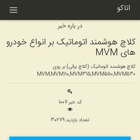
اتاکو
در باره خبر
کلاچ هوشمند اتوماتیک بر انواع خودرو
های MVM
کلاچ هوشمند اتوماتیک (کلاچ برقی) بر روی
MVM,MVM110,MVM315,MVM550,MVM530
کد خبر:
1007
تعداد بازدید:
30279