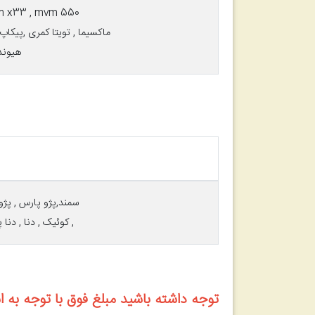
mvm315 , mvm x33 , mvm 550 , لیفان 520 
ماکسیما , تویتا کمری ,پیکاپ , هایلوکس, رونیز , سرا
هیوند
سمند,پژو پارس , پژو 206 , پژو 405 , پژو 207 , سمند LX , سمند سورن , پژو 
, کوئیک , دنا , دنا پلاس ,
توجه داشته باشید مبلغ فوق با توجه به