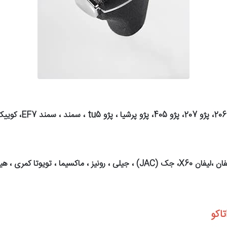
1- خودرو های کلاچ سیم
اکو