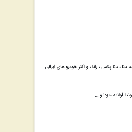
ی : پراید ، پژو پارس ، پژو 206، پژو 207، پژو 405، پژو پرشیا ، پژو tu5 ، سمند ، سمند EF7، کوییک، دنا ، دنا پلاس ، رانا ، و اکثر خودرو های ایرانی