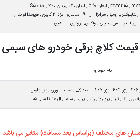
, لیفان620 ,لیفان x60 , جک S5 ,
نزا , ال 90 , ساندرو , مزدا 2 کابین , هیوندا آوانته ,
ا ورنا , برلیانس , جیلی , ولکس, پروتون , شاهین
قیمت کلاچ برقی خودرو های سیمی
نام خودرو
پارس
 رانا , تیبا , پژو روآ , رانا , پراید , ساینا , ال 90 تا سال 95
 استان های مختلف (براساس بعد مسافت) متغیر می باشد.