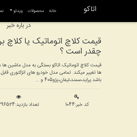
اتاکو
(current)
خانه
محصولات
ویدئو
نما
در باره خبر
قیمت کلاچ اتوماتیک یا کلاچ بر
چقدر است ؟
قیمت کلاچ اتوماتیک اتاکو بستگی به مدل ماشین ها د
ها تغییر میکند. تمامی مدل خودرو های انژکتوری قاب
باشد.پراید،سمند،لیفان،پژو405 و ...
کد خبر:
1044
تعداد بازدید:
296524