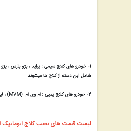
شامل این دسته از کلاچ ها میشوند.
2- خودرو های کلاچ پمپی : ام وی ام (MVM) ، لیفان ،لیفان X60، جک (JAC) ، جیلی ، رونیز ، ماکسیما ، تویوتا کمری ، هیوندا آوانته ،مزدا و ...
لیست قیمت های نصب کلاچ اتوماتیک ات