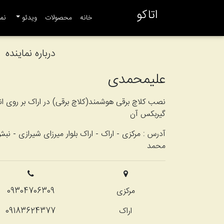
اتاکو
(current)
خانه
محصولات
ویدئو
نما
درباره نماینده
علیمحمدی
نصب کلاچ برقی هوشمند(کلاچ برقی) در اراک بر روی ان
گیربکس آن
آدرس :
مرکزی - اراک - اراک بلوار میرزای شیرازی - ن
محمد
مرکزی
09304706309
اراک
09183624377