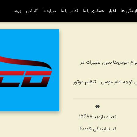
یندگی ها
اخبار
همکاری با ما
تماس با ما
درباره ما
گارانتی
ورود
واع خودروها بدون تغییرات در
بش کوچه امام موسی - تنظیم موتور
تعداد بازدید:
15688
کد نمایندگی:
40005