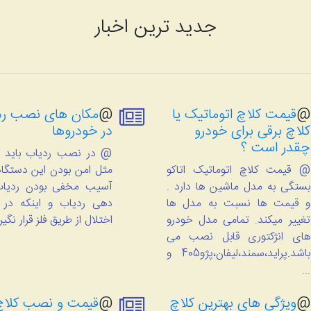
جدید ترین اخبار
@
قیمت کلاچ اتوماتیک یا
@
مکان های نصب رد
کلاچ برقی برای خودرو
در خودروها
چقدر است ؟
@ در نصب ردیاب باید م
@ قیمت کلاچ اتوماتیک اتاکو
مثل امن بودن این دستگاه 
بستگی به مدل ماشین ها دارد .
آسیب مخفی بودن ردیاب
و قیمت ها نسبت به مدل ها
دهی ردیاب و اینکه در
تغییر میکند. تمامی مدل خودرو
اختلال از طریق فلز قرار نگیر
های انژکتوری قابل نصب می
باشد.پراید،سمند،لیفان،پژو405 و
...
@
ویژگی های بهترین کلاچ
@
قیمت و نصب کلاچ