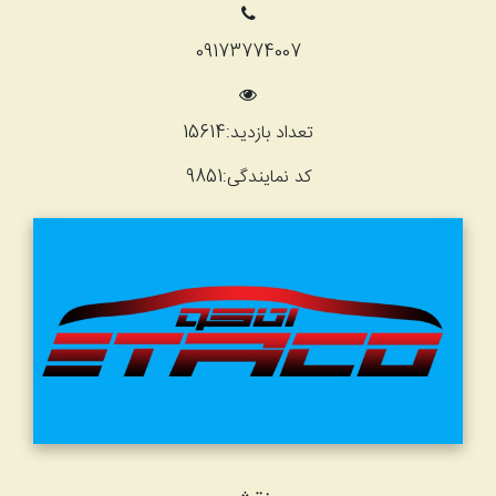
09173774007
تعداد بازدید:
15614
کد نمایندگی:
9851