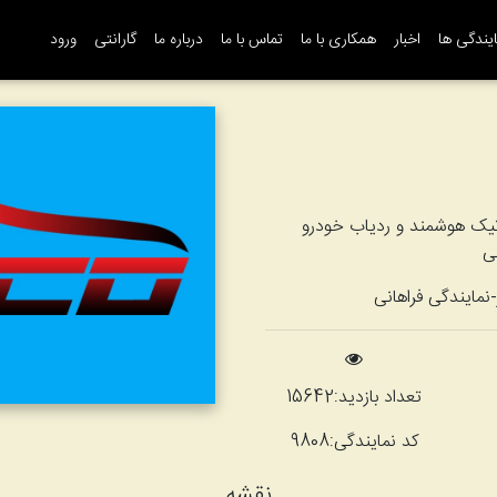
یندگی ها
اخبار
همکاری با ما
تماس با ما
درباره ما
گارانتی
ورود
ماتیک هوشمند و ردیاب خودرو
-نمایندگی فراهانی
تعداد بازدید:
15642
کد نمایندگی:
9808
نقشه