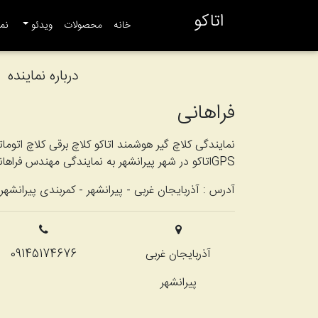
اتاکو
(current)
خانه
محصولات
ویدئو
نما
درباره نماینده
فراهانی
نمایندگی کلاچ گیر هوشمند اتاکو کلاچ برقی کلاچ اتو
GPSاتاکو در شهر پیرانشهر به نمایندگی مهندس فراهانی
آدرس :
آذربایجان غربی - پیرانشهر - کمربندی پیرانشهر
آذربایجان غربی
09145174676
پیرانشهر