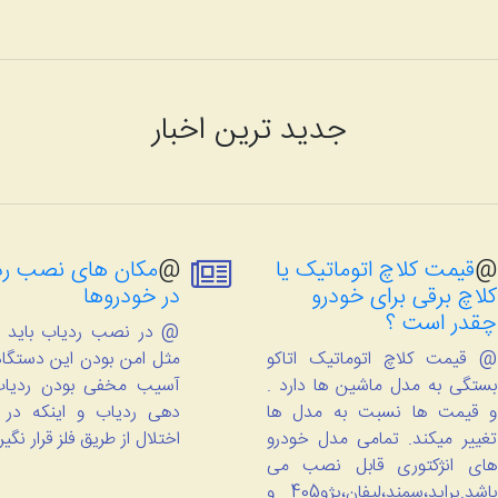
جدید ترین اخبار
@
قیمت کلاچ اتوماتیک یا
@
مکان های نصب رد
کلاچ برقی برای خودرو
در خودروها
چقدر است ؟
@ در نصب ردیاب باید م
@ قیمت کلاچ اتوماتیک اتاکو
مثل امن بودن این دستگاه 
بستگی به مدل ماشین ها دارد .
آسیب مخفی بودن ردیاب
و قیمت ها نسبت به مدل ها
دهی ردیاب و اینکه در
تغییر میکند. تمامی مدل خودرو
اختلال از طریق فلز قرار نگیر
های انژکتوری قابل نصب می
باشد.پراید،سمند،لیفان،پژو405 و