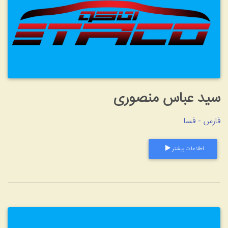
 عباس منصوری
- فسا
طلاعات بیشتر