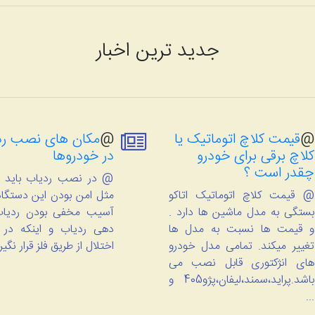
جدید ترین اخبار
@
قیمت کلاچ اتوماتیک یا
@
مکان های نصب رد
کلاچ برقی برای خودرو
در خودروها
چقدر است ؟
@ در نصب ردیاب باید م
@ قیمت کلاچ اتوماتیک اتاکو
مثل امن بودن این دستگاه 
بستگی به مدل ماشین ها دارد .
آسیب مخفی بودن ردیاب
و قیمت ها نسبت به مدل ها
دهی ردیاب و اینکه در
تغییر میکند. تمامی مدل خودرو
اختلال از طریق فلز قرار نگیر
های انژکتوری قابل نصب می
باشد.پراید،سمند،لیفان،پژو405 و
...