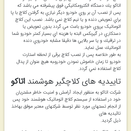
اتاکو يك دستگاه الكترومكانيكي فوق پيشرفته مي باشد كه
پس از نصب آن بر روي خودرو ديگر نيازي به گرفتن كلاچ با پا
براي تعويض دنده و يا نيم كلاچ نمي باشد. نصب اين کلاچ
اتوماتیک برروي خودرو باعث مي گردد بدون تعويض يا
دستكاري در گيربكس البته با هزينه اي بسيار كمتر خودرو شما
در ترافيك و يا سر بالايي ها دقيقا مشابه خودروي دنده
اتوماتيك عمل نمايد.
به طور خلاصه پس از نصب کلاچ برقی از لحظه استارت
خودرو تا زمان خاموش نمودن خودرو،به هيچ عنوان از پدال
كلاچ استفاده نمي گردد.
تاییدیه های کلاچگیر هوشمند
اتاکو
شرکت اتاکو به منظور ایجاد آرامش و امنیت خاطر مشتریان
خود در استفاده از سیستم کلاچ اتوماتیک هوشمند خود پس
از انجام تستهای مورد نظر توسط شرکتهای معتبر موفق بهاخذ
تائیدیه های
ذیل گردید.