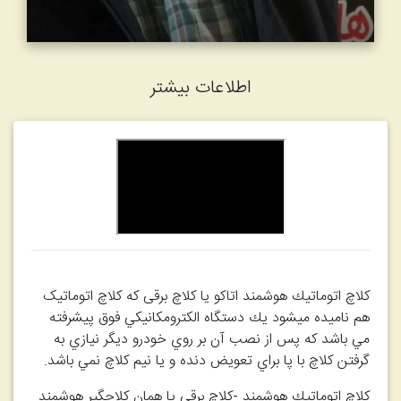
اطلاعات بیشتر
كلاچ اتوماتيك هوشمند اتاکو یا کلاچ برقی که کلاچ اتوماتیک
هم نامیده میشود يك دستگاه الكترومكانيكي فوق پيشرفته
مي باشد كه پس از نصب آن بر روي خودرو ديگر نيازي به
گرفتن كلاچ با پا براي تعويض دنده و يا نيم كلاچ نمي باشد.
كلاچ اتوماتيك هوشمند -کلاچ برقی یا همان کلاچگیر هوشمند